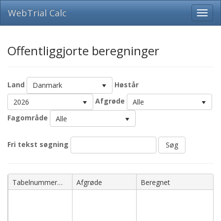
WebTrial Calc
Offentliggjorte beregninger
Land
Høstår
Danmark
Afgrøde
2026
Alle
Fagområde
Alle
Fri tekst søgning
Søg
Navn
Tabelnummer
Afgrøde
Beregnet
051042626-
051052626
-