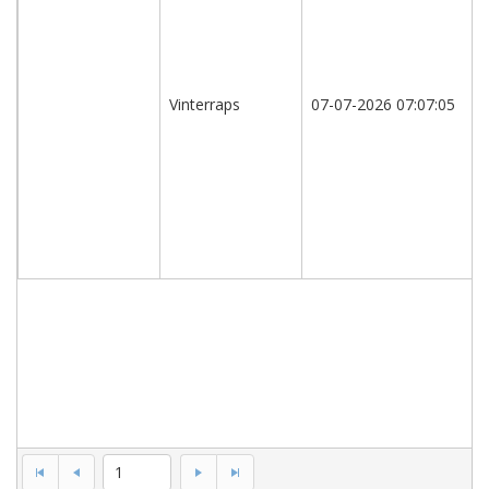
Vinterrapssorter,
A
og
B-
Vinterraps
07-07-2026 07:07:05
sorter
(ikke
revideret,
kun
til
internt
brug)
1