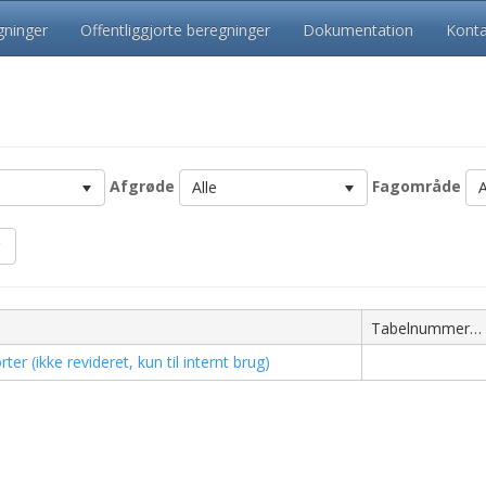
ninger
Offentliggjorte beregninger
Dokumentation
Konta
Afgrøde
Fagområde
Alle
A
Tabelnummer
r (ikke revideret, kun til internt brug)