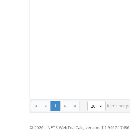
1
items per p
20
© 2026 - NFTS WebTrialCalc, version: 1.1.9467.17486