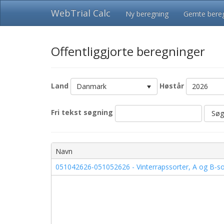
WebTrial Calc
Ny beregning
Gemte bereg
Offentliggjorte beregninger
Land
Høstår
Danmark
2026
Fri tekst søgning
Søg
Navn
051042626-051052626 - Vinterrapssorter, A og B-sorte