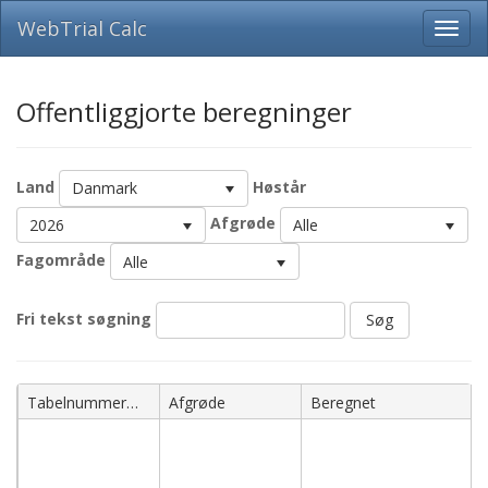
WebTrial Calc
Offentliggjorte beregninger
Land
Høstår
Danmark
Afgrøde
2026
Alle
Fagområde
Alle
Fri tekst søgning
Søg
Navn
Tabelnummer
Afgrøde
Beregnet
051042626-
051052626
-