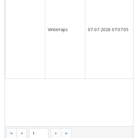
Vinterrapssorter,
A
og
B-
Vinterraps
07-07-2026 07:07:05
sorter
(ikke
revideret,
kun
til
internt
brug)
1