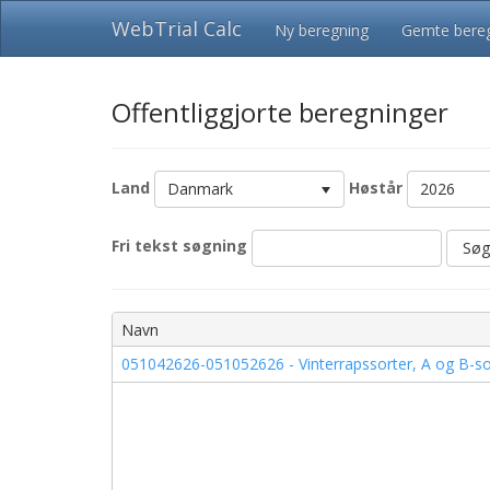
WebTrial Calc
Ny beregning
Gemte bereg
Offentliggjorte beregninger
Land
Høstår
Danmark
2026
Fri tekst søgning
Søg
Navn
051042626-051052626 - Vinterrapssorter, A og B-sorte