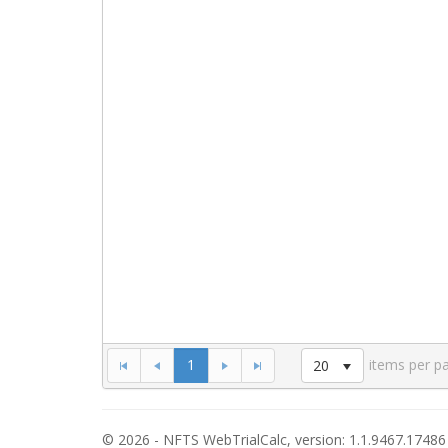
1
items per p
20
© 2026 - NFTS WebTrialCalc, version: 1.1.9467.17486