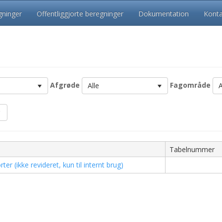
ninger
Offentliggjorte beregninger
Dokumentation
Konta
Afgrøde
Fagområde
Alle
A
Tabelnummer
r (ikke revideret, kun til internt brug)