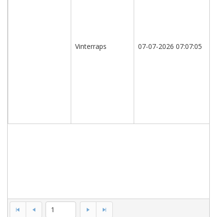
Vinterrapssorter,
A
og
B-
Vinterraps
07-07-2026 07:07:05
sorter
(ikke
revideret,
kun
til
internt
brug)
1