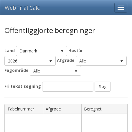
WebTrial Calc
Offentliggjorte beregninger
Land
Høstår
Danmark
Afgrøde
2026
Alle
Fagområde
Alle
Fri tekst søgning
Søg
Navn
Tabelnummer
Afgrøde
Beregnet
051042626-
051052626
-