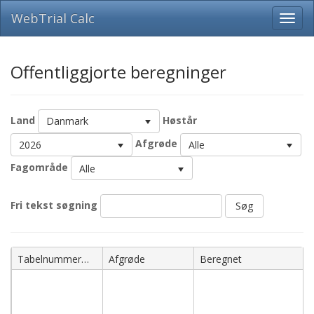
WebTrial Calc
Offentliggjorte beregninger
Land
Høstår
Danmark
Afgrøde
2026
Alle
Fagområde
Alle
Fri tekst søgning
Søg
Navn
Tabelnummer
Afgrøde
Beregnet
051042626-
051052626
-