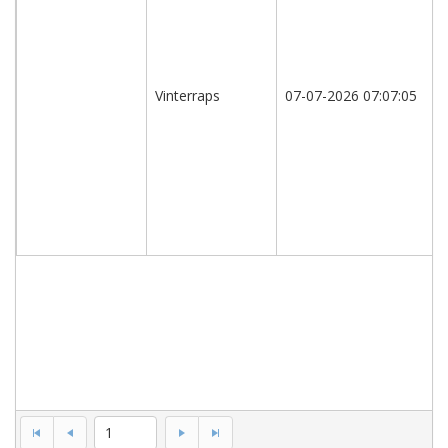
Vinterrapssorter,
A
og
B-
Vinterraps
07-07-2026 07:07:05
sorter
(ikke
revideret,
kun
til
internt
brug)
1