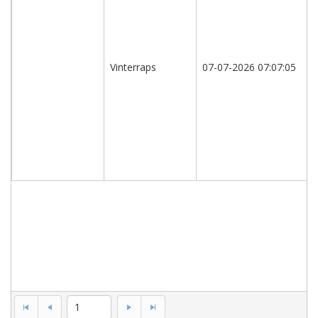
Vinterrapssorter,
A
og
B-
Vinterraps
07-07-2026 07:07:05
sorter
(ikke
revideret,
kun
til
internt
brug)
1