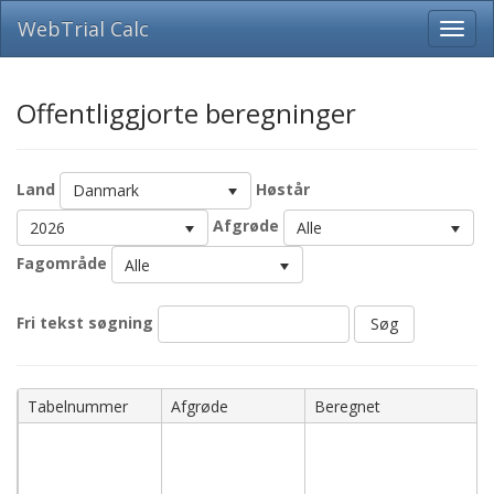
WebTrial Calc
Offentliggjorte beregninger
Land
Høstår
Danmark
Afgrøde
2026
Alle
Fagområde
Alle
Fri tekst søgning
Søg
Navn
Tabelnummer
Afgrøde
Beregnet
051042626-
051052626
-