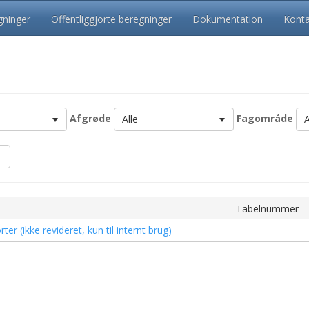
ninger
Offentliggjorte beregninger
Dokumentation
Konta
Afgrøde
Fagområde
Alle
A
Tabelnummer
r (ikke revideret, kun til internt brug)