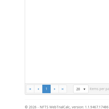
1
items per p
20
© 2026 - NFTS WebTrialCalc, version: 1.1.9467.17486