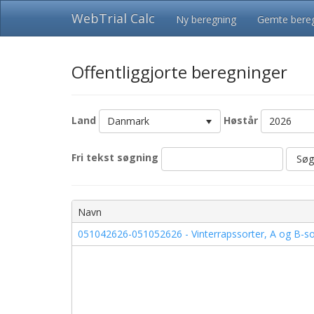
WebTrial Calc
Ny beregning
Gemte bereg
Offentliggjorte beregninger
Land
Høstår
Danmark
2026
Fri tekst søgning
Søg
Navn
051042626-051052626 - Vinterrapssorter, A og B-sorte